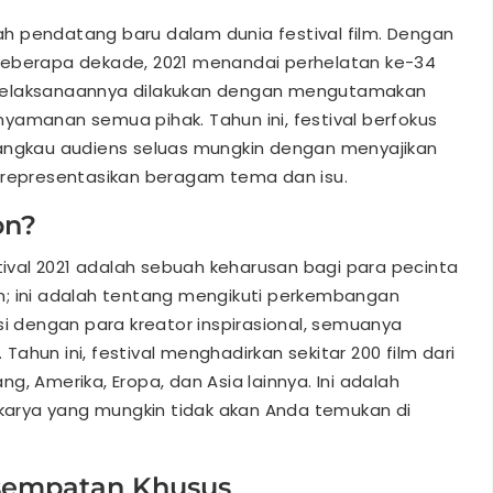
nlah pendatang baru dalam dunia festival film. Dengan
beberapa dekade, 2021 menandai perhelatan ke-34
l, pelaksanaannya dilakukan dengan mengutamakan
yamanan semua pihak. Tahun ini, festival berfokus
jangkau audiens seluas mungkin dengan menyajikan
erepresentasikan beragam tema dan isu.
on?
stival 2021 adalah sebuah keharusan bagi para pecinta
ilm; ini adalah tentang mengikuti perkembangan
si dengan para kreator inspirasional, semuanya
ahun ini, festival menghadirkan sekitar 200 film dari
, Amerika, Eropa, dan Asia lainnya. Ini adalah
arya yang mungkin tidak akan Anda temukan di
esempatan Khusus