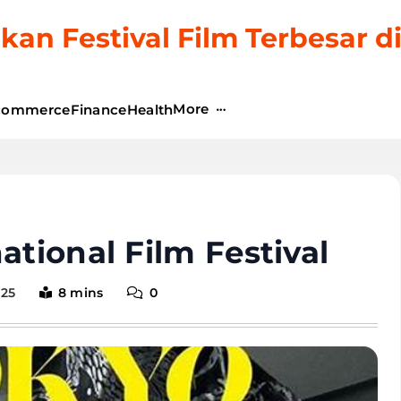
kan Festival Film Terbesar d
More
commerce
Finance
Health
ational Film Festival
025
8 mins
0