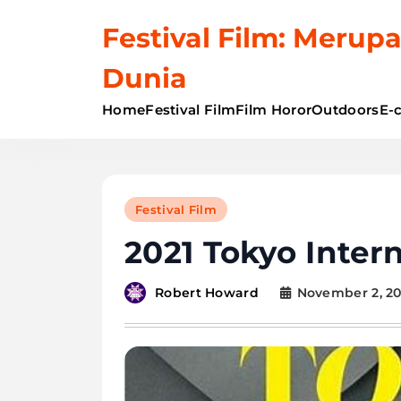
Skip
Festival Film: Merupa
to
content
Dunia
Home
Festival Film
Film Horor
Outdoors
E-
Festival Film
2021 Tokyo Intern
November 2, 2
Robert Howard