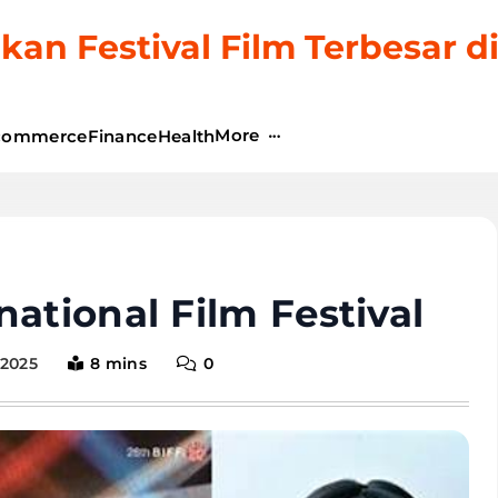
kan Festival Film Terbesar d
More
commerce
Finance
Health
ational Film Festival
 2025
8 mins
0