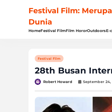
Skip
Festival Film: Merupa
to
content
Dunia
Home
Festival Film
Film Horor
Outdoors
E-
Festival Film
28th Busan Intern
September 24,
Robert Howard