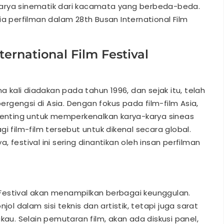
arya sinematik dari kacamata yang berbeda-beda.
ia perfilman dalam 28th Busan International Film
ernational Film Festival
ma kali diadakan pada tahun 1996, dan sejak itu, telah
bergengsi di Asia. Dengan fokus pada film-film Asia,
 penting untuk memperkenalkan karya-karya sineas
ilm-film tersebut untuk dikenal secara global.
 festival ini sering dinantikan oleh insan perfilman
lm Festival akan menampilkan berbagai keunggulan.
jol dalam sisi teknis dan artistik, tetapi juga sarat
. Selain pemutaran film, akan ada diskusi panel,