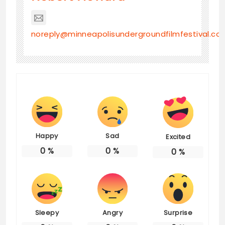
noreply@minneapolisundergroundfilmfestival.co
Happy
Sad
Excited
0
%
0
%
0
%
Sleepy
Angry
Surprise