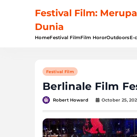
Skip
Festival Film: Merupa
to
content
Dunia
Home
Festival Film
Film Horor
Outdoors
E-
Festival Film
Berlinale Film Fe
October 25, 20
Robert Howard