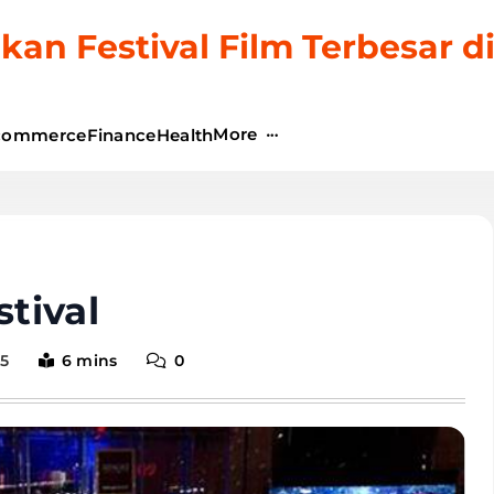
kan Festival Film Terbesar d
More
commerce
Finance
Health
stival
25
6 mins
0