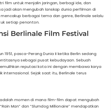
ri film untuk menjalin jaringan, berbagi ide, dan
sa jadi akan mengubah lanskap dunia perfilman di
mencakup berbagai tema dan genre, Berlinale selalu
tuk setiap penonton.
si Berlinale Film Festival
un 1951, pasca-Perang Dunia II ketika Berlin sedang
entitasnya sebagai pusat kebudayaan. Sebuah
memulihkan reputasi kota ini dengan membawa karya
 internasional. Sejak saat itu, Berlinale terus
 Ini adalah momen di mana film-film dapat mengubah
ti “Rain Man” dan “Slumdog Millionaire” mendapatkan