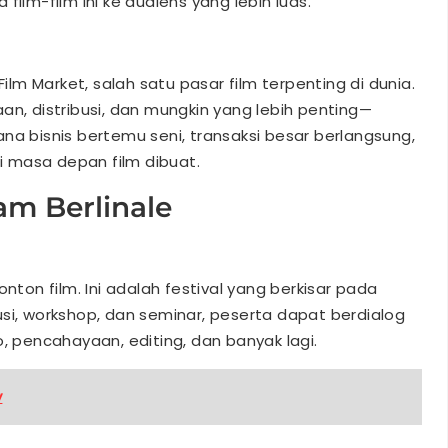
film-film ini ke audiens yang lebih luas.
m Market, salah satu pasar film terpenting di dunia.
an, distribusi, dan mungkin yang lebih penting—
na bisnis bertemu seni, transaksi besar berlangsung,
 masa depan film dibuat.
am Berlinale
nton film. Ini adalah festival yang berkisar pada
si, workshop, dan seminar, peserta dapat berdialog
o, pencahayaan, editing, dan banyak lagi.
y