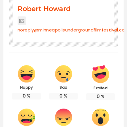
Robert Howard
noreply@minneapolisundergroundfilmfestival.co
Happy
Sad
Excited
0
%
0
%
0
%