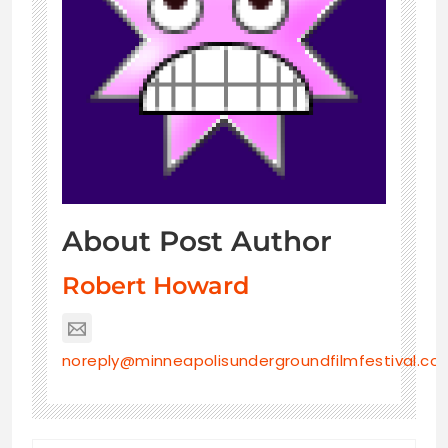
About Post Author
Robert Howard
noreply@minneapolisundergroundfilmfestival.co