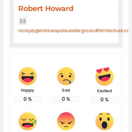
Robert Howard
noreply@minneapolisundergroundfilmfestival.co
Happy
Sad
Excited
0
%
0
%
0
%