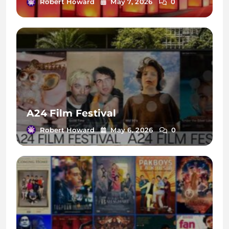
Robert Howard
May 7, 2026
0
A24 Film Festival
Robert Howard
May 6, 2026
0