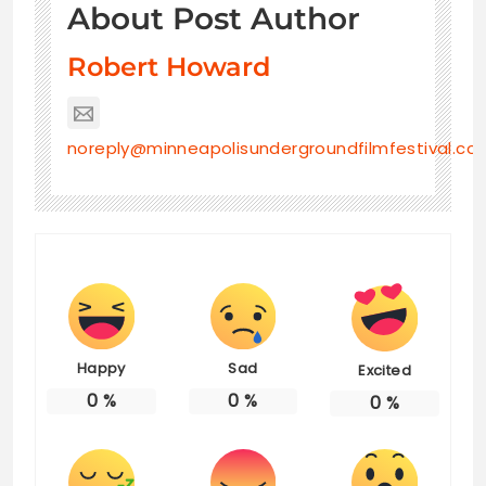
About Post Author
Robert Howard
noreply@minneapolisundergroundfilmfestival.co
Happy
Sad
Excited
0
%
0
%
0
%