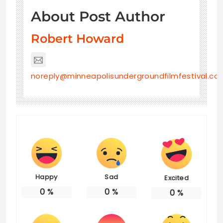
About Post Author
Robert Howard
noreply@minneapolisundergroundfilmfestival.co
Happy
Sad
Excited
0
%
0
%
0
%