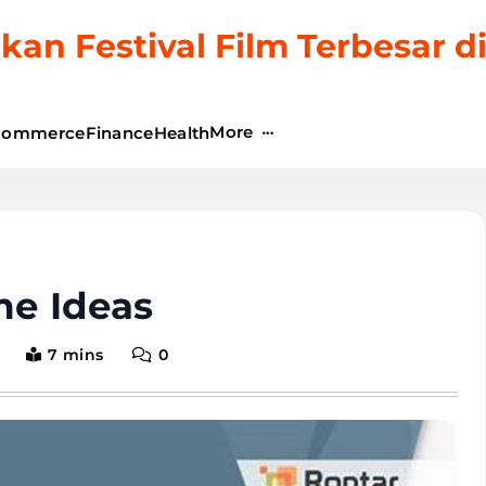
kan Festival Film Terbesar d
More
commerce
Finance
Health
me Ideas
7 mins
0