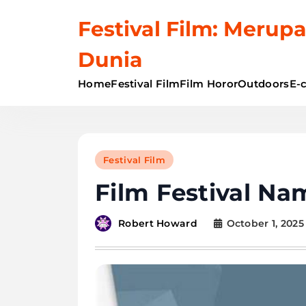
Skip
Festival Film: Merupa
to
content
Dunia
Home
Festival Film
Film Horor
Outdoors
E-
Festival Film
Film Festival Na
October 1, 2025
Robert Howard