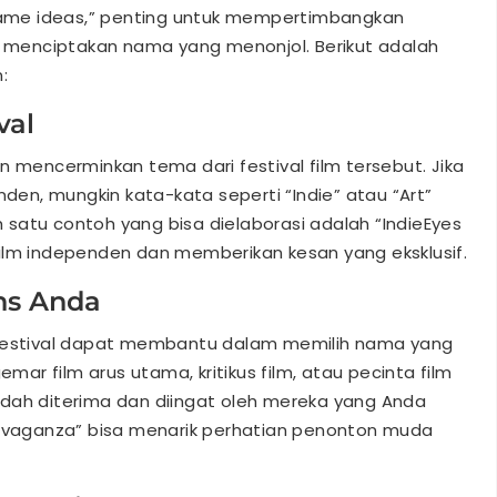
 name ideas,” penting untuk mempertimbangkan
menciptakan nama yang menonjol. Berikut adalah
:
val
n mencerminkan tema dari festival film tersebut. Jika
nden, mungkin kata-kata seperti “Indie” atau “Art”
satu contoh yang bisa dielaborasi adalah “IndieEyes
ilm independen dan memberikan kesan yang eksklusif.
ns Anda
 festival dapat membantu dalam memilih nama yang
emar film arus utama, kritikus film, atau pecinta film
udah diterima dan diingat oleh mereka yang Anda
ravaganza” bisa menarik perhatian penonton muda