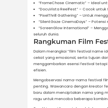
“FrameChase Cinematic” – Ideal untu
“DocuVista ReelFest” – Cocok untuk
“PixelThrill Gathering” – Untuk meng
“SilentGaze CinemaDays” – Potensi na
“ScreenGlow International” – Mengga
seluruh dunia.
Rangkuman Film Fest
Dalam merangkai “film festival name i
cekat yang emosional, serta tujuan dari
menggambarkan esensi festival tetapi 
efisien.
Mengobservasi nama-nama festival film
penting. Wawancara dengan kreator f
baru dalam menciptakan nama yang men
ragu untuk mencoba beberapa kombina