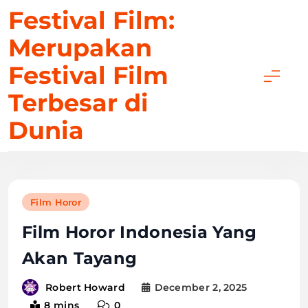
Skip
Festival Film:
to
Merupakan
content
Festival Film
Terbesar di
Dunia
Film Horor
Film Horor Indonesia Yang
Akan Tayang
December 2, 2025
Robert Howard
8 mins
0