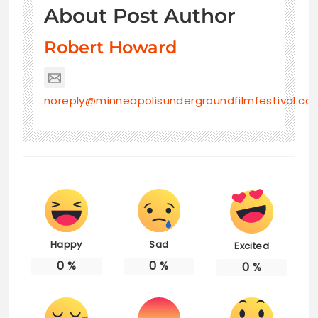
About Post Author
Robert Howard
noreply@minneapolisundergroundfilmfestival.co
Happy
Sad
Excited
0
%
0
%
0
%