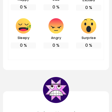
Excited
0
%
0
%
0
%
Sleepy
Angry
Surprise
0
%
0
%
0
%