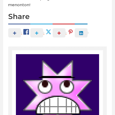
menonton!
Share