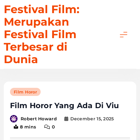
Skip
Festival Film:
to
Merupakan
content
Festival Film
Terbesar di
Dunia
Film Horor
Film Horor Yang Ada Di Viu
December 15, 2025
Robert Howard
8 mins
0