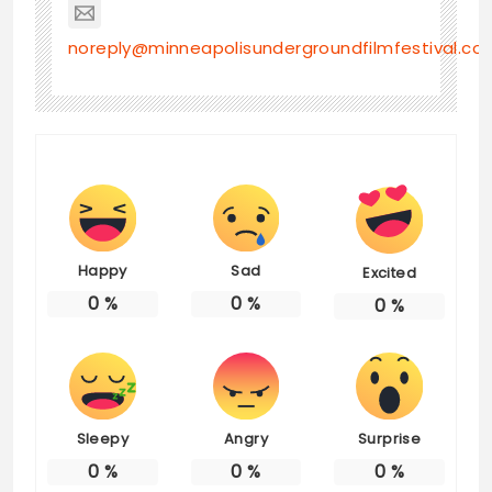
noreply@minneapolisundergroundfilmfestival.co
Happy
Sad
Excited
0
%
0
%
0
%
Sleepy
Angry
Surprise
0
%
0
%
0
%