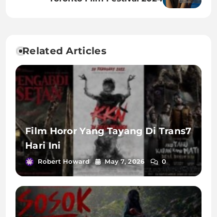
Related Articles
Film Horor Yang Tayang Di Trans7
Hari Ini
Robert Howard
May 7, 2026
0