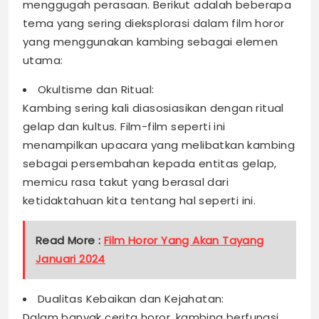
menggugah perasaan. Berikut adalah beberapa
tema yang sering dieksplorasi dalam film horor
yang menggunakan kambing sebagai elemen
utama:
Okultisme dan Ritual:
Kambing sering kali diasosiasikan dengan ritual
gelap dan kultus. Film-film seperti ini
menampilkan upacara yang melibatkan kambing
sebagai persembahan kepada entitas gelap,
memicu rasa takut yang berasal dari
ketidaktahuan kita tentang hal seperti ini.
Read More :
Film Horor Yang Akan Tayang
Januari 2024
Dualitas Kebaikan dan Kejahatan:
Dalam banyak cerita horor, kambing berfungsi