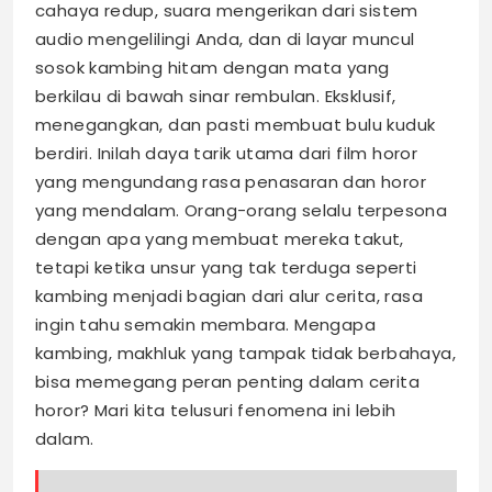
cahaya redup, suara mengerikan dari sistem
audio mengelilingi Anda, dan di layar muncul
sosok kambing hitam dengan mata yang
berkilau di bawah sinar rembulan. Eksklusif,
menegangkan, dan pasti membuat bulu kuduk
berdiri. Inilah daya tarik utama dari film horor
yang mengundang rasa penasaran dan horor
yang mendalam. Orang-orang selalu terpesona
dengan apa yang membuat mereka takut,
tetapi ketika unsur yang tak terduga seperti
kambing menjadi bagian dari alur cerita, rasa
ingin tahu semakin membara. Mengapa
kambing, makhluk yang tampak tidak berbahaya,
bisa memegang peran penting dalam cerita
horor? Mari kita telusuri fenomena ini lebih
dalam.