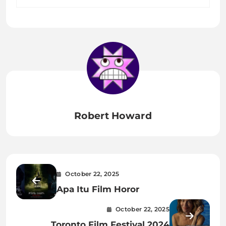
Robert Howard
October 22, 2025
Apa Itu Film Horor
October 22, 2025
Toronto Film Festival 2024