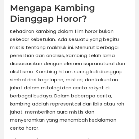
Mengapa Kambing
Dianggap Horor?
Kehadiran kambing dalam film horor bukan
sekedar kebetulan. Ada sesuatu yang begitu
mistis tentang makhluk ini. Menurut berbagai
penelitian dan analisis, kambing telah lama
diasosiasikan dengan elemen supranatural dan
okultisme. Kambing hitam sering kali dianggap
simbol dari kegelapan, misteri, dan kekuatan
jahat dalam mitologi dan cerita rakyat di
berbagai budaya. Dalam beberapa cerita,
kambing adalah representasi dari iblis atau roh
jahat, memberikan aura mistis dan
menyeramkan yang menambah kedalaman
cerita horor.