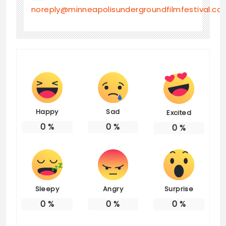
noreply@minneapolisundergroundfilmfestival.co
Happy
Sad
Excited
0
%
0
%
0
%
Sleepy
Angry
Surprise
0
%
0
%
0
%