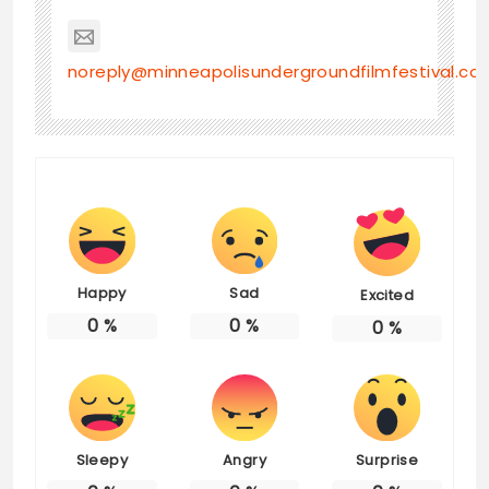
noreply@minneapolisundergroundfilmfestival.co
Happy
Sad
Excited
0
%
0
%
0
%
Sleepy
Angry
Surprise