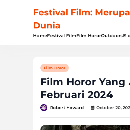
Skip
Festival Film: Merupa
to
content
Dunia
Home
Festival Film
Film Horor
Outdoors
E-
Film Horor
Film Horor Yang
Februari 2024
October 20, 20
Robert Howard