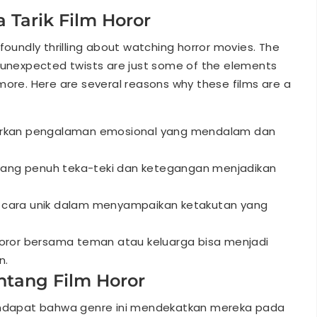
a Tarik Film Horor
foundly thrilling about watching horror movies. The
e unexpected twists are just some of the elements
more. Here are several reasons why these films are a
arkan pengalaman emosional yang mendalam dan
 yang penuh teka-teki dan ketegangan menjadikan
ya cara unik dalam menyampaikan ketakutan yang
oror bersama teman atau keluarga bisa menjadi
n.
tang Film Horor
pendapat bahwa genre ini mendekatkan mereka pada