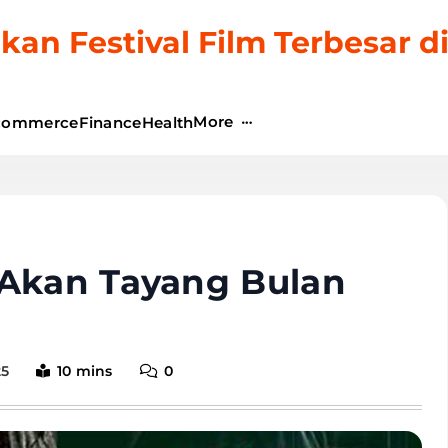
kan Festival Film Terbesar d
More
commerce
Finance
Health
 Akan Tayang Bulan
25
10 mins
0