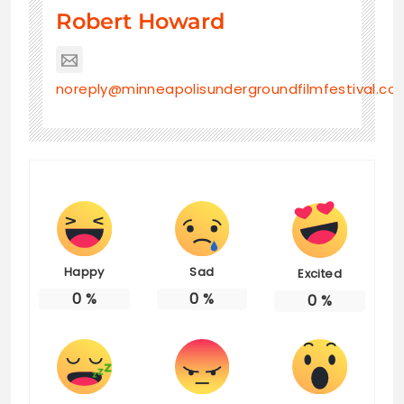
Robert Howard
noreply@minneapolisundergroundfilmfestival.co
Happy
Sad
Excited
0
%
0
%
0
%