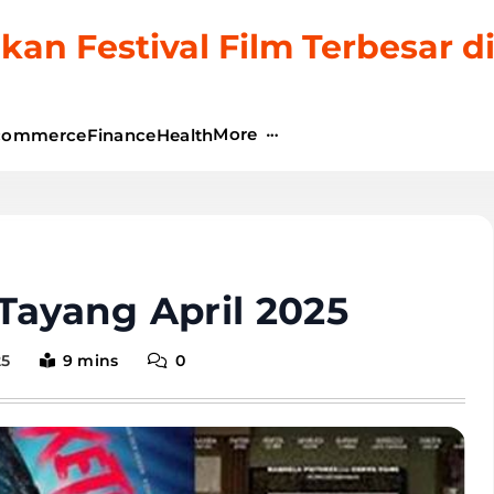
kan Festival Film Terbesar d
More
commerce
Finance
Health
Tayang April 2025
25
9 mins
0