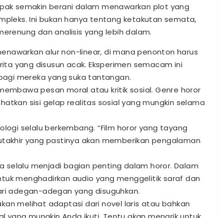
ampak semakin berani dalam menawarkan plot yang
ompleks. Ini bukan hanya tentang ketakutan semata,
merenung dan analisis yang lebih dalam.
menawarkan alur non-linear, di mana penonton harus
ta yang disusun acak. Eksperimen semacam ini
i bagi mereka yang suka tantangan.
g membawa pesan moral atau kritik sosial. Genre horor
atkan sisi gelap realitas sosial yang mungkin selama
knologi selalu berkembang. “Film horor yang tayang
mutakhir yang pastinya akan memberikan pengalaman
a selalu menjadi bagian penting dalam horor. Dalam
 untuk menghadirkan audio yang menggelitik saraf dan
i adegan-adegan yang disuguhkan.
akan melihat adaptasi dari novel laris atau bahkan
nal yang mungkin Anda ikuti. Tentu akan menarik untuk