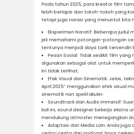
Pada tahun 2025, para kreator film t
lebih berlapis dan tokoh-tokoh yang k
tetapi juga narasi yang menuntut kita 
Eksperimen Naratif: Beberapa judul 
jeli memahami potongan-potongan ceri
tentunya menjadi daya tarik tersendir
Pesan Sosial: Tidak sedikit film yan
digunakan sebagai alat untuk memperlih
ini tidak terlihat.
Efek Visual dan Sinematik: Jelas, te
April 2025” menggunakan efek visual 
sinematik nan spektakuler.
Soundtrack dan Audio Immersif: Suar
kali ini, sound designer bekerja ekstra
mendukung atmosfer menegangkan dar
Adaptasi dari Media Lain: Anda juga 
cerita-cerita dari podcast horor terke