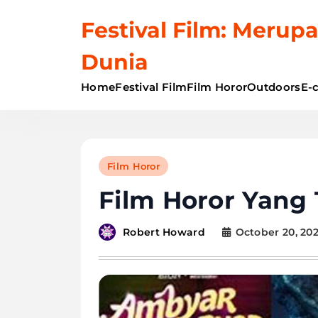
Skip
Festival Film: Merupa
to
content
Dunia
Home
Festival Film
Film Horor
Outdoors
E-
Film Horor
Film Horor Yang 
October 20, 20
Robert Howard