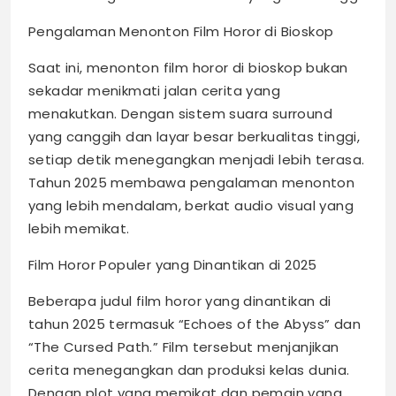
Pengalaman Menonton Film Horor di Bioskop
Saat ini, menonton film horor di bioskop bukan
sekadar menikmati jalan cerita yang
menakutkan. Dengan sistem suara surround
yang canggih dan layar besar berkualitas tinggi,
setiap detik menegangkan menjadi lebih terasa.
Tahun 2025 membawa pengalaman menonton
yang lebih mendalam, berkat audio visual yang
lebih memikat.
Film Horor Populer yang Dinantikan di 2025
Beberapa judul film horor yang dinantikan di
tahun 2025 termasuk “Echoes of the Abyss” dan
“The Cursed Path.” Film tersebut menjanjikan
cerita menegangkan dan produksi kelas dunia.
Dengan plot yang memikat dan pemain yang