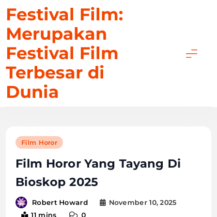
Skip
Festival Film:
to
Merupakan
content
Festival Film
Terbesar di
Dunia
Film Horor
Film Horor Yang Tayang Di
Bioskop 2025
November 10, 2025
Robert Howard
11 mins
0