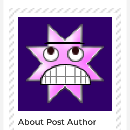
About Post Author