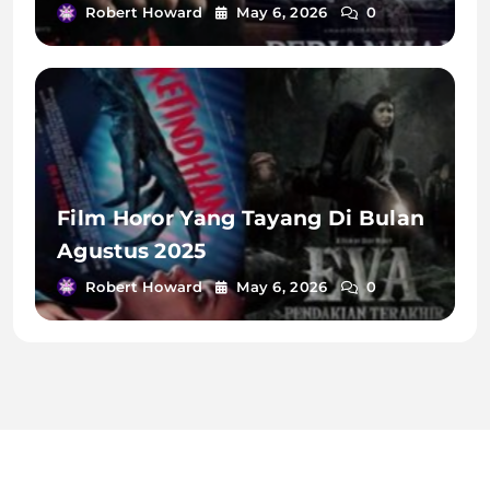
Robert Howard
May 6, 2026
0
Film Horor Yang Tayang Di Bulan
Agustus 2025
Robert Howard
May 6, 2026
0