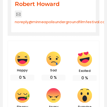
Robert Howard
noreply@minneapolisundergroundfilmfestival.co
Happy
Sad
Excited
0
%
0
%
0
%
Sleepy
Angry
Surprise