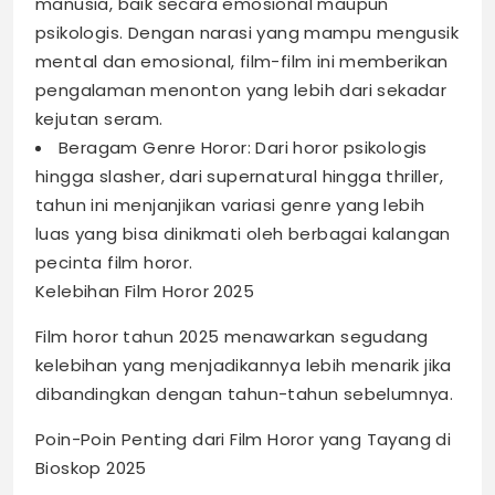
manusia, baik secara emosional maupun
psikologis. Dengan narasi yang mampu mengusik
mental dan emosional, film-film ini memberikan
pengalaman menonton yang lebih dari sekadar
kejutan seram.
Beragam Genre Horor: Dari horor psikologis
hingga slasher, dari supernatural hingga thriller,
tahun ini menjanjikan variasi genre yang lebih
luas yang bisa dinikmati oleh berbagai kalangan
pecinta film horor.
Kelebihan Film Horor 2025
Film horor tahun 2025 menawarkan segudang
kelebihan yang menjadikannya lebih menarik jika
dibandingkan dengan tahun-tahun sebelumnya.
Poin-Poin Penting dari Film Horor yang Tayang di
Bioskop 2025