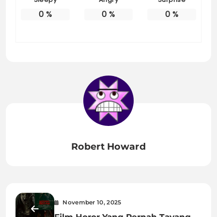
0
%
0
%
0
%
Robert Howard
November 10, 2025
Film Horor Yang Pernah Tayang