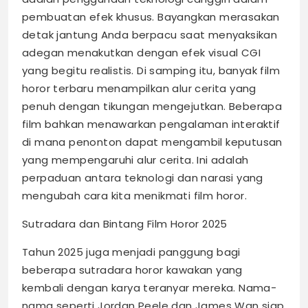
pembuatan efek khusus. Bayangkan merasakan
detak jantung Anda berpacu saat menyaksikan
adegan menakutkan dengan efek visual CGI
yang begitu realistis. Di samping itu, banyak film
horor terbaru menampilkan alur cerita yang
penuh dengan tikungan mengejutkan. Beberapa
film bahkan menawarkan pengalaman interaktif
di mana penonton dapat mengambil keputusan
yang mempengaruhi alur cerita. Ini adalah
perpaduan antara teknologi dan narasi yang
mengubah cara kita menikmati film horor.
Sutradara dan Bintang Film Horor 2025
Tahun 2025 juga menjadi panggung bagi
beberapa sutradara horor kawakan yang
kembali dengan karya teranyar mereka. Nama-
nama seperti Jordan Peele dan James Wan siap