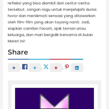
refleksi yang bisa diambil dari cerita-cerita
tersebut. Jangan ragu untuk menjelajahi dunia
horor dan menikmati sensasi yang ditawarkan
oleh film-film yang akan tayang nanti. Jadi,
siapkan camilan favorit, ajak teman atau
keluarga, dan mari bergidik bersama di bulan
Maret ini!
Share