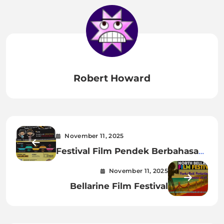
Robert Howard
November 11, 2025
Festival Film Pendek Berbahasa
Daerah 2022
November 11, 2025
Bellarine Film Festival