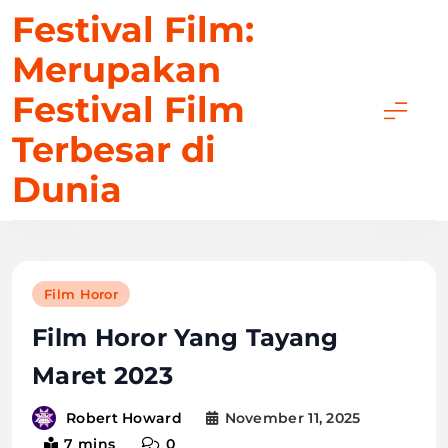
Skip
Festival Film:
to
Merupakan
content
Festival Film
Terbesar di
Dunia
Film Horor
Film Horor Yang Tayang
Maret 2023
November 11, 2025
Robert Howard
7 mins
0