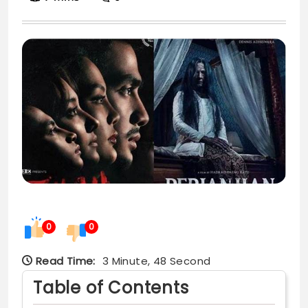
0
0
Read Time:
3 Minute, 48 Second
Table of Contents