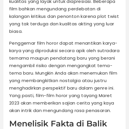
kualitas yang layak untuk diapresiasi. Beberapa
film bahkan mengundang perdebatan di
kalangan kritikus dan penonton karena plot twist
yang tak terduga dan kualitas akting yang luar
biasa.
Penggemar film horor dapat menantikan karya-
karya yang diproduksi secara apik oleh sutradara
ternama maupun pendatang baru yang berani
mengambil risiko dengan mengangkat tema-
tema baru. Mungkin Anda akan menemukan film
yang membangkitkan nostalgia atau justru
menghadirkan perspektif baru dalam genre ini.
Yang pasti, film-film horor yang tayang Maret
2023 akan memberikan sajian cerita yang kaya
akan intrik dan mengundang rasa penasaran.
Menelisik Fakta di Balik