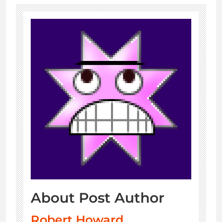
About Post Author
Robert Howard