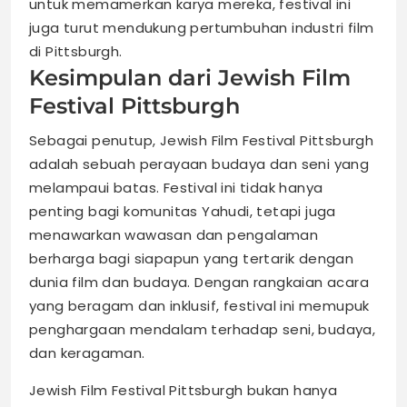
untuk memamerkan karya mereka, festival ini
juga turut mendukung pertumbuhan industri film
di Pittsburgh.
Kesimpulan dari Jewish Film
Festival Pittsburgh
Sebagai penutup, Jewish Film Festival Pittsburgh
adalah sebuah perayaan budaya dan seni yang
melampaui batas. Festival ini tidak hanya
penting bagi komunitas Yahudi, tetapi juga
menawarkan wawasan dan pengalaman
berharga bagi siapapun yang tertarik dengan
dunia film dan budaya. Dengan rangkaian acara
yang beragam dan inklusif, festival ini memupuk
penghargaan mendalam terhadap seni, budaya,
dan keragaman.
Jewish Film Festival Pittsburgh bukan hanya