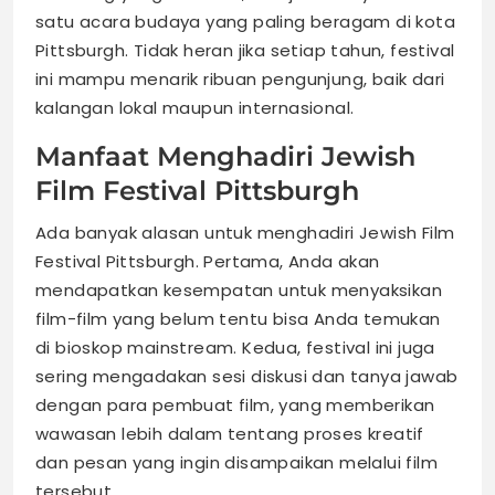
satu acara budaya yang paling beragam di kota
Pittsburgh. Tidak heran jika setiap tahun, festival
ini mampu menarik ribuan pengunjung, baik dari
kalangan lokal maupun internasional.
Manfaat Menghadiri Jewish
Film Festival Pittsburgh
Ada banyak alasan untuk menghadiri Jewish Film
Festival Pittsburgh. Pertama, Anda akan
mendapatkan kesempatan untuk menyaksikan
film-film yang belum tentu bisa Anda temukan
di bioskop mainstream. Kedua, festival ini juga
sering mengadakan sesi diskusi dan tanya jawab
dengan para pembuat film, yang memberikan
wawasan lebih dalam tentang proses kreatif
dan pesan yang ingin disampaikan melalui film
tersebut.