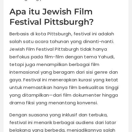
Apa itu Jewish Film
Festival Pittsburgh?
Berbasis di kota Pittsburgh, festival ini adalah
salah satu acara tahunan yang dinanti-nanti.
Jewish Film Festival Pittsburgh tidak hanya
berfokus pada film-film dengan tema Yahudi,
tetapi juga menampilkan berbagai film
internasional yang beragam dari sisi genre dan
gaya. Festival ini menerapkan kurasi yang ketat
untuk memastikan hanya film berkualitas tinggi
yang ditampilkan—dari film dokumenter hingga
drama fiksi yang menantang konvensi.
Dengan suasana yang inklusif dan terbuka,
festival ini menarik berbagai audiens dari latar
belakang yang berbeda, menjadikannya salah