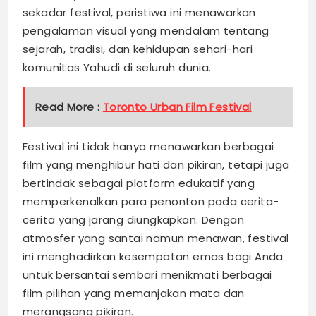
sekadar festival, peristiwa ini menawarkan
pengalaman visual yang mendalam tentang
sejarah, tradisi, dan kehidupan sehari-hari
komunitas Yahudi di seluruh dunia.
Read More :
Toronto Urban Film Festival
Festival ini tidak hanya menawarkan berbagai
film yang menghibur hati dan pikiran, tetapi juga
bertindak sebagai platform edukatif yang
memperkenalkan para penonton pada cerita-
cerita yang jarang diungkapkan. Dengan
atmosfer yang santai namun menawan, festival
ini menghadirkan kesempatan emas bagi Anda
untuk bersantai sembari menikmati berbagai
film pilihan yang memanjakan mata dan
merangsang pikiran.