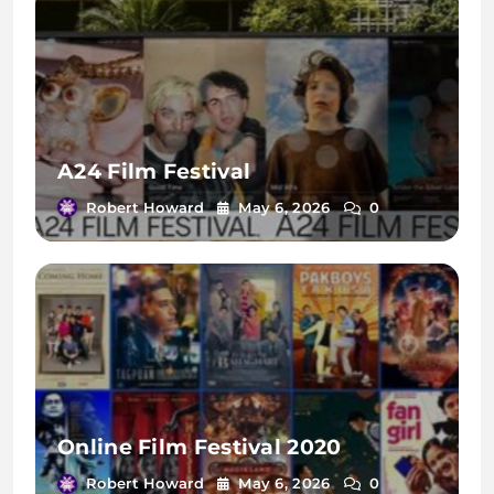
A24 Film Festival
Robert Howard
May 6, 2026
0
Online Film Festival 2020
Robert Howard
May 6, 2026
0