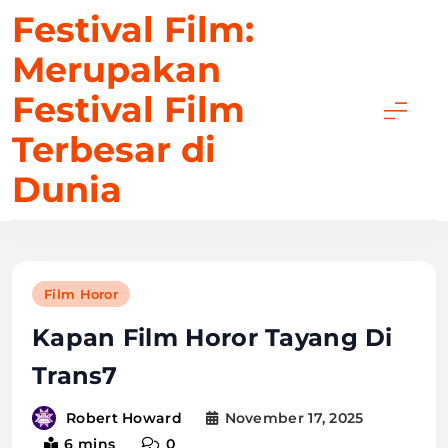
Skip
Festival Film:
to
Merupakan
content
Festival Film
Terbesar di
Dunia
Film Horor
Kapan Film Horor Tayang Di
Trans7
November 17, 2025
Robert Howard
6 mins
0