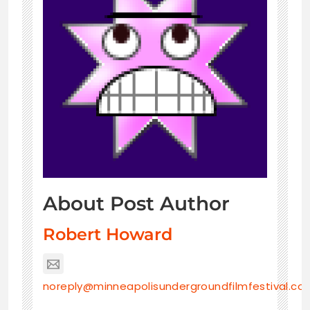
About Post Author
Robert Howard
noreply@minneapolisundergroundfilmfestival.co