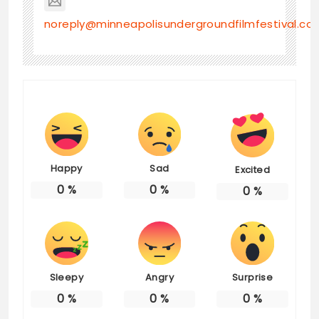
noreply@minneapolisundergroundfilmfestival.co
Happy
Sad
Excited
0
%
0
%
0
%
Sleepy
Angry
Surprise
0
%
0
%
0
%