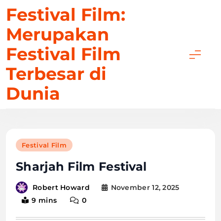
Skip
Festival Film:
to
Merupakan
content
Festival Film
Terbesar di
Dunia
Festival Film
Sharjah Film Festival
November 12, 2025
Robert Howard
9 mins
0