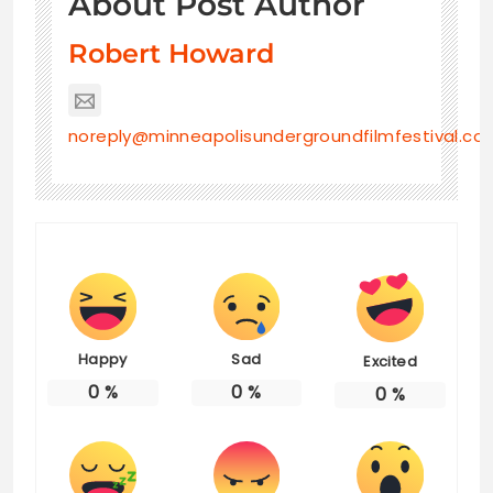
About Post Author
Robert Howard
noreply@minneapolisundergroundfilmfestival.co
Happy
Sad
Excited
0
%
0
%
0
%