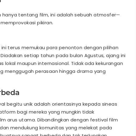
?
n hanya tentang film, ini adalah sebuah atmosfer—
memprovokasi pikiran.
val ini terus memukau para penonton dengan pilihan
. Diadakan setiap tahun pada bulan Agustus, ajang ini
eas lokal maupun internasional. Tidak ada kekurangan
 yang menggugah perasaan hingga drama yang
rbeda
al begitu unik adalah orientasinya kepada sineas
latform bagi mereka yang mungkin tidak
lm arus utama. Dibandingkan dengan festival film
an dan mendukung komunitas yang melekat pada
mbuatnya sangat berbeda dan tak terlupakan.