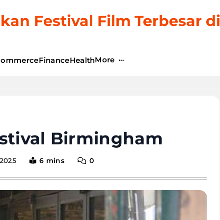
kan Festival Film Terbesar d
More
commerce
Finance
Health
estival Birmingham
2025
6 mins
0