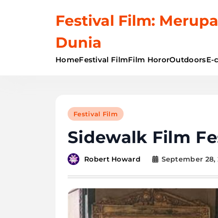
Skip
Festival Film: Merupa
to
content
Dunia
Home
Festival Film
Film Horor
Outdoors
E-
Festival Film
Sidewalk Film F
September 28, 
Robert Howard