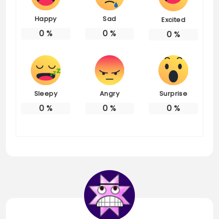
Happy
Sad
Excited
0
%
0
%
0
%
Sleepy
Angry
Surprise
0
%
0
%
0
%