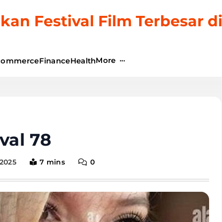
kan Festival Film Terbesar d
More
commerce
Finance
Health
val 78
2025
7 mins
0