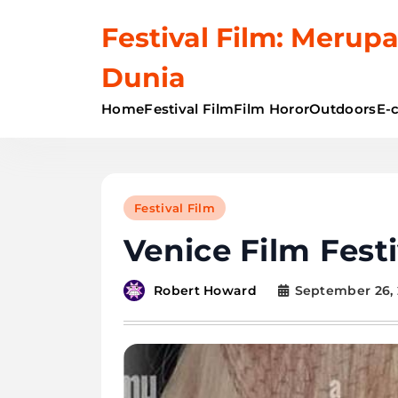
Skip
Festival Film: Merupa
to
content
Dunia
Home
Festival Film
Film Horor
Outdoors
E-
Festival Film
Venice Film Festi
September 26, 
Robert Howard