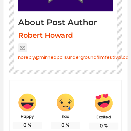
About Post Author
Robert Howard
noreply@minneapolisundergroundfilmfestival.co
Happy
Sad
Excited
0
%
0
%
0
%