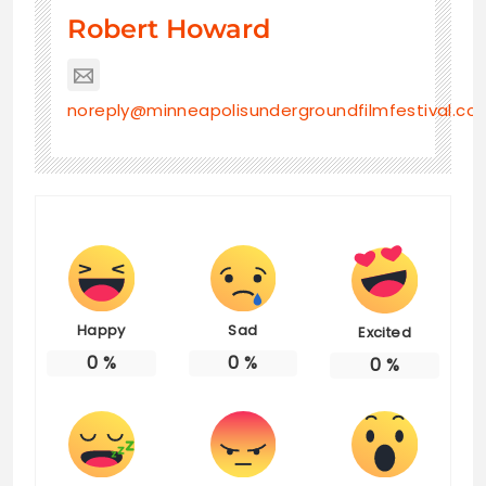
Robert Howard
noreply@minneapolisundergroundfilmfestival.co
Happy
Sad
Excited
0
%
0
%
0
%