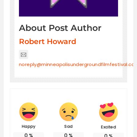
About Post Author
Robert Howard
noreply@minneapolisundergroundfilmfestival.co
Happy
Sad
Excited
0
%
0
%
0
%