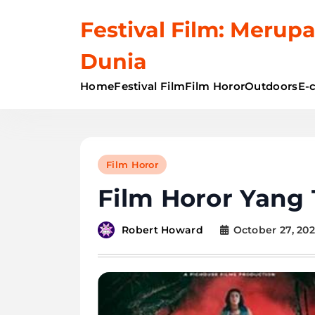
Skip
Festival Film: Merupa
to
content
Dunia
Home
Festival Film
Film Horor
Outdoors
E-
Film Horor
Film Horor Yang
October 27, 20
Robert Howard