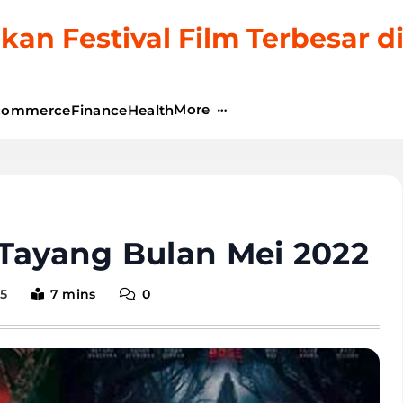
kan Festival Film Terbesar d
More
commerce
Finance
Health
 Tayang Bulan Mei 2022
25
7 mins
0